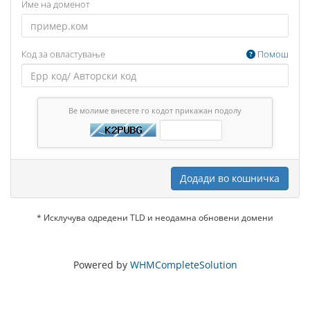
Име на доменот
Код за овластување
Помош
Ве молиме внесете го кодот прикажан подолу
Додади во кошничка
* Исклучува одредени TLD и неодамна обновени домени
Powered by
WHMCompleteSolution