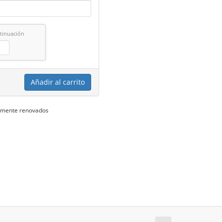
ntinuación
Añadir al carrito
temente renovados