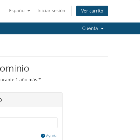
Español
Iniciar sesión
Ver carrito
Cuenta
dominio
durante 1 año más.*
o
Ayuda