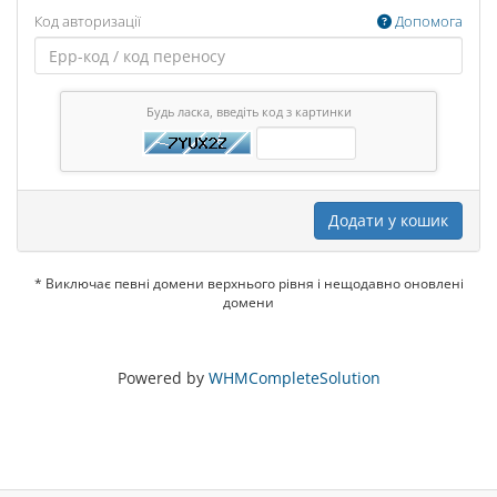
Код авторизації
Допомога
Будь ласка, введіть код з картинки
Додати у кошик
* Виключає певні домени верхнього рівня і нещодавно оновлені
домени
Powered by
WHMCompleteSolution