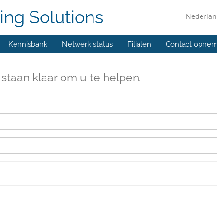
ing Solutions
Nederla
Kennisbank
Netwerk status
Filialen
Contact opne
 staan klaar om u te helpen.