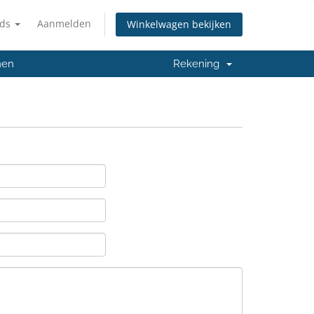
nds
Aanmelden
Winkelwagen bekijken
men
Rekening