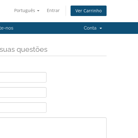
Português
Entrar
Ver Carrinho
te-nos
Conta
 suas questões