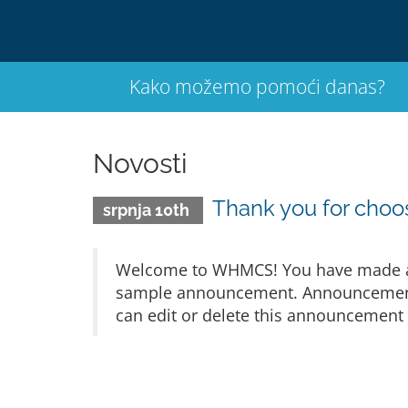
Kako možemo pomoći danas?
Novosti
Thank you for cho
srpnja 10th
Welcome to WHMCS! You have made a gr
sample announcement. Announcements 
can edit or delete this announcement 