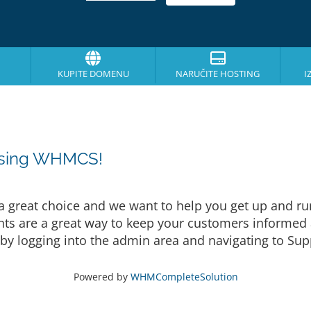
KUPITE DOMENU
NARUČITE HOSTING
I
osing WHMCS!
eat choice and we want to help you get up and runni
are a great way to keep your customers informed a
by logging into the admin area and navigating to Supp
Powered by
WHMCompleteSolution