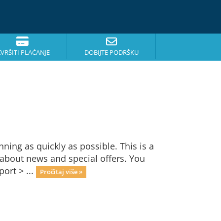
ZVRŠITI PLAĆANJE
DOBIJTE PODRŠKU
ng as quickly as possible. This is a
bout news and special offers. You
ort > ...
Pročitaj više »