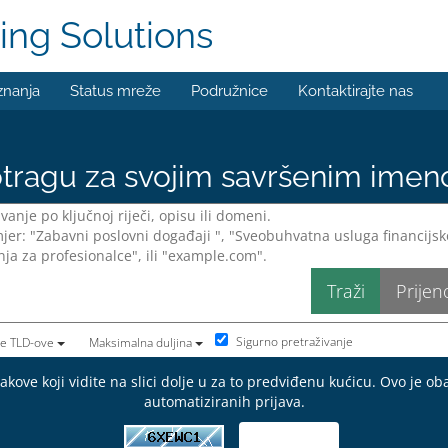
ing Solutions
znanja
Status mreže
Podružnice
Kontaktirajte nas
tragu za svojim savršenim ime
Sigurno pretraživanje
te TLD-ove
Maksimalna duljina
kove koji vidite na slici dolje u za to predviđenu kućicu. Ovo je o
automatiziranih prijava.