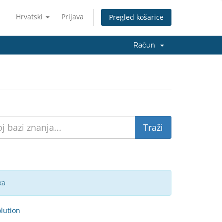
Hrvatski
Prijava
Pregled košarice
Račun
ka
ution