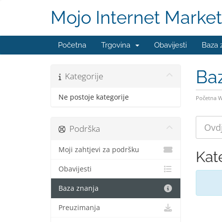
Mojo Internet Market
Početna
Trgovina
Obavijesti
Baza 
Ba
Kategorije
Ne postoje kategorije
Početna 
Podrška
Moji zahtjevi za podršku
Kat
Obavijesti
Baza znanja
Preuzimanja