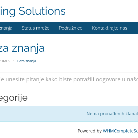
ing Solutions
znanja
Status mreže
Podružnice
Kontaktirajte nas
za znanja
WHMCS
Baza znanja
egorije
Nema pronađenih člana
Powered by
WHMCompleteSol