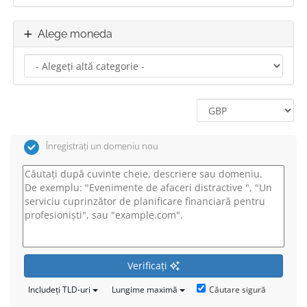
Alege moneda
Înregistrați un domeniu nou
Verificați
Căutare sigură
Includeți TLD-uri
Lungime maximă